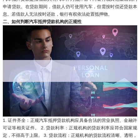
申请贷款。在贷款期间，借款人仍可使用汽车，但需按时偿还贷款本
息。若借款人无法按时还款，银行有权依法处置抵押物。
二、如何判断汽车抵押贷款机构的正规性
1. 证件齐全：正规汽车抵押贷款机构应具备合法的营业执照、金融许
可证等相关证件。 2. 贷款利率：正规机构的贷款利率应符合国家规
定，不得高于上限。 3. 贷款流程：正规机构的贷款流程清晰、透明，